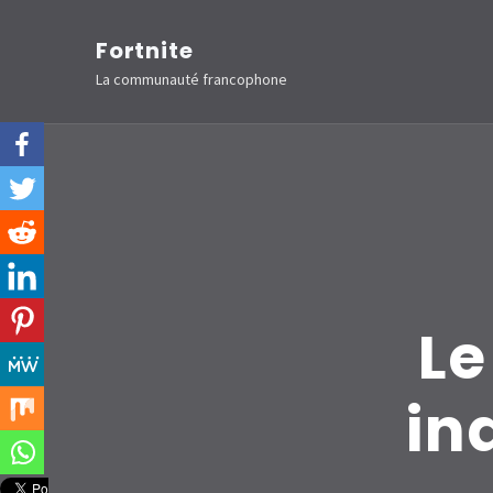
Aller
Fortnite
au
La communauté francophone
contenu
(Pressez
Entrée)
Le
in