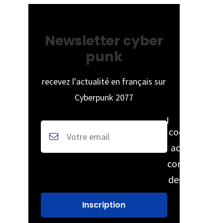
Newsletter cyber
punk
recevez l'actualité en français sur
Cyberpunk 2077
cochez pour
accepter la
conservation
des données