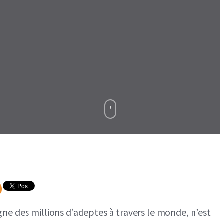
Le
jeu
vidéo
Fortnite
inacessible
en
Chine
gne des millions d’adeptes à travers le monde, n’est