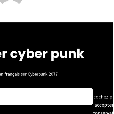
er cyber punk
 en français sur Cyberpunk 2077
cochez p
accepter
conservat