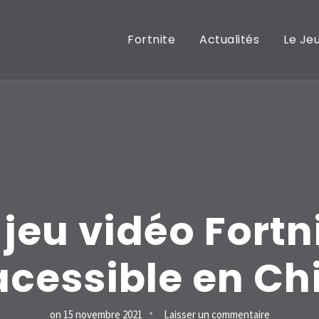
Fortnite
Actualités
Le Je
 jeu vidéo Fortn
acessible en Ch
sur
on
15 novembre 2021
Laisser un commentaire