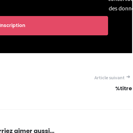
des donn
Article suivant
%titre
riez aimer aussi...