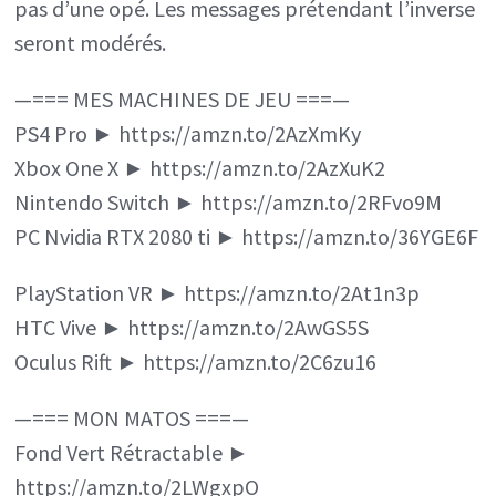
pas d’une opé. Les messages prétendant l’inverse
seront modérés.
—=== MES MACHINES DE JEU ===—
PS4 Pro ► https://amzn.to/2AzXmKy
Xbox One X ► https://amzn.to/2AzXuK2
Nintendo Switch ► https://amzn.to/2RFvo9M
PC Nvidia RTX 2080 ti ► https://amzn.to/36YGE6F
PlayStation VR ► https://amzn.to/2At1n3p
HTC Vive ► https://amzn.to/2AwGS5S
Oculus Rift ► https://amzn.to/2C6zu16
—=== MON MATOS ===—
Fond Vert Rétractable ►
https://amzn.to/2LWgxpO