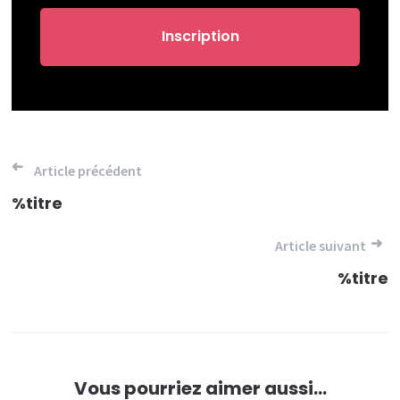
Navigation
Article précédent
de
%titre
l’article
Article suivant
%titre
Vous pourriez aimer aussi...