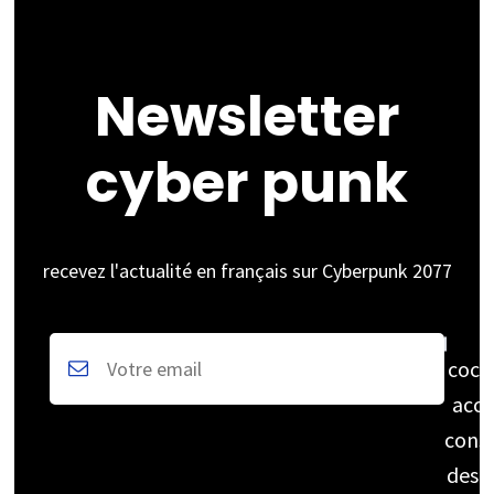
Newsletter
cyber punk
recevez l'actualité en français sur Cyberpunk 2077
coch
acce
cons
des 