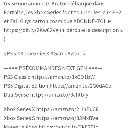
tease une annonce, Kratos débarque dans
Fortnite, les Xbox Series font tourner les jeux PS2
et Fall Guys carton cosmique ABONNE-TOI ►
https://bit.ly/2Kw62Vg (↓ déroule la description ↓
)
#PS5 #XboxSeriesX #GameAwards
—=== PRÉCOMMANDES NEXT GEN ===—
PS5 Classic https://amzn.to/3kCD1bW
PS5 Digital Edition https://amzn.to/2G0dACo
DualSense https://amzn.to/3chlbIy
Xbox Series X https://amzn.to/2HnPuC8
Xbox Series S https://amzn.to/33MxBVe
Manette Xbox https://amzn.to/3kE20fc