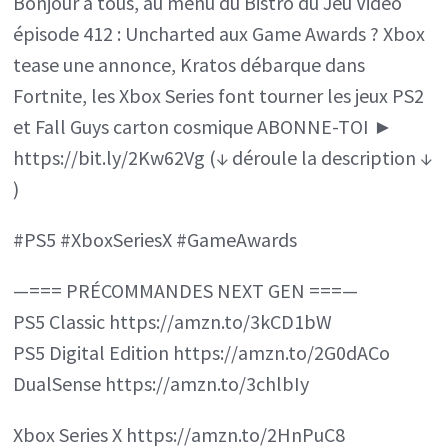
Bonjour à tous, au menu du Bistro du Jeu Vidéo
épisode 412 : Uncharted aux Game Awards ? Xbox
tease une annonce, Kratos débarque dans
Fortnite, les Xbox Series font tourner les jeux PS2
et Fall Guys carton cosmique ABONNE-TOI ►
https://bit.ly/2Kw62Vg (↓ déroule la description ↓
)
#PS5 #XboxSeriesX #GameAwards
—=== PRÉCOMMANDES NEXT GEN ===—
PS5 Classic https://amzn.to/3kCD1bW
PS5 Digital Edition https://amzn.to/2G0dACo
DualSense https://amzn.to/3chlbIy
Xbox Series X https://amzn.to/2HnPuC8