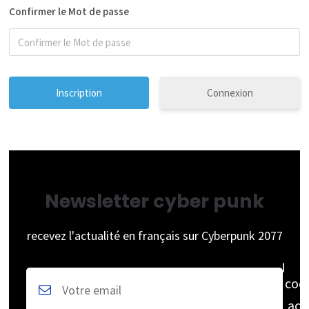
Confirmer le Mot de passe
Connexion
Newsletter cyber punk
recevez l'actualité en français sur Cyberpunk 2077
coc
acc