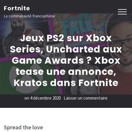
Aller
Fortnite
au
La communauté francophone
contenu
(Pressez
Jeux PS2 sur Xbox
Entrée)
Series, Uncharted aux
Game Awards ? Xbox
tease une annonce,
Kratos dans Fortnite
sur
on
4 décembre 2020
Laisser un commentaire
Jeux
PS2
sur
Spread the love