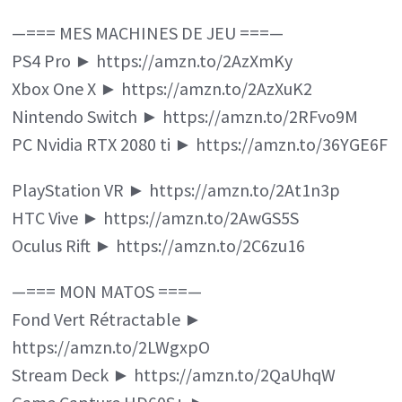
—=== MES MACHINES DE JEU ===—
PS4 Pro ► https://amzn.to/2AzXmKy
Xbox One X ► https://amzn.to/2AzXuK2
Nintendo Switch ► https://amzn.to/2RFvo9M
PC Nvidia RTX 2080 ti ► https://amzn.to/36YGE6F
PlayStation VR ► https://amzn.to/2At1n3p
HTC Vive ► https://amzn.to/2AwGS5S
Oculus Rift ► https://amzn.to/2C6zu16
—=== MON MATOS ===—
Fond Vert Rétractable ►
https://amzn.to/2LWgxpO
Stream Deck ► https://amzn.to/2QaUhqW