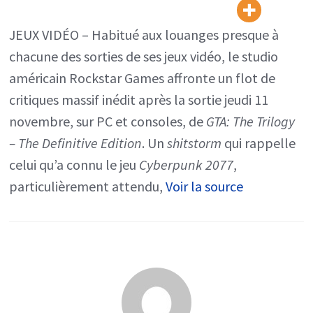
Games
croule
JEUX VIDÉO – Habitué aux louanges presque à
sous
chacune des sorties de ses jeux vidéo, le studio
les
américain Rockstar Games affronte un flot de
critiques
critiques massif inédit après la sortie jeudi 11
après
novembre, sur PC et consoles, de
GTA: The Trilogy
la
– The Definitive Edition
. Un
shitstorm
qui rappelle
sortie
celui qu’a connu le jeu
Cyberpunk 2077
,
du
particulièrement attendu,
Voir la source
jeu