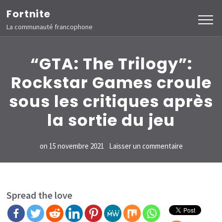
Aller
Fortnite
au
La communauté francophone
contenu
(Pressez
“GTA: The Trilogy”:
Entrée)
Rockstar Games croule
sous les critiques après
la sortie du jeu
sur
on
15 novembre 2021
Laisser un commentaire
“GTA:
The
Trilogy”:
Spread the love
Rockstar