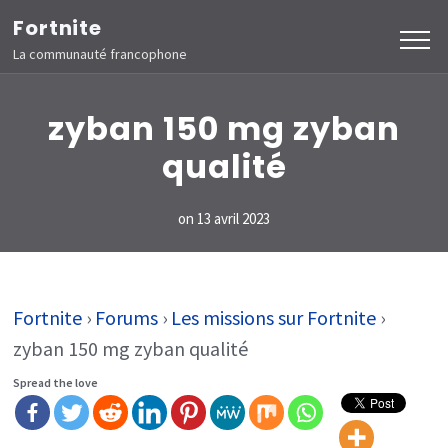
Aller
Fortnite
au
La communauté francophone
contenu
(Pressez
zyban 150 mg zyban
Entrée)
qualité
on
13 avril 2023
Fortnite
›
Forums
›
Les missions sur Fortnite
›
zyban 150 mg zyban qualité
Spread the love