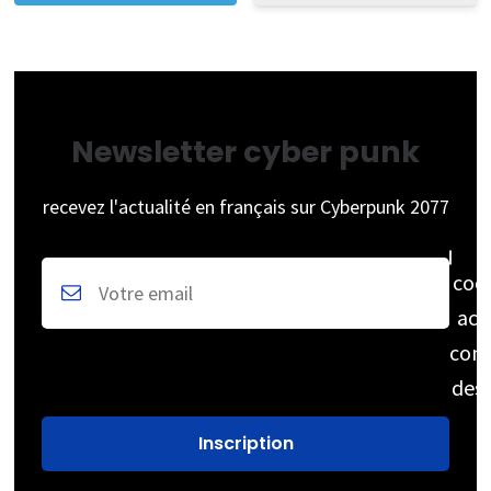
Newsletter cyber punk
recevez l'actualité en français sur Cyberpunk 2077
coc
acc
cons
des