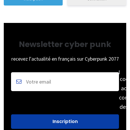
Newsletter cyber punk
recevez l'actualité en français sur Cyberpunk 2077
coc
acc
cons
des