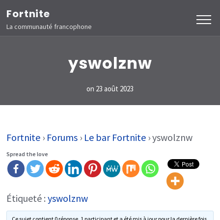
Aller
Fortnite
au
La communauté francophone
contenu
(Pressez
yswolznw
Entrée)
on
23 août 2023
Fortnite
›
Forums
›
Le bar Fortnite
›
yswolznw
Spread the love
Étiqueté :
yswolznw
Ce sujet contient 0 réponse, 1 participant et a été mis à jour pour la dernière fois