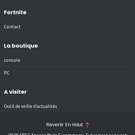
Fortnite
Contact
La boutique
console
PC
A visiter
Outil de veille d’actualités
Revenir En Haut
2020 APEE Agence Paris E-commerce E-business
apee.net