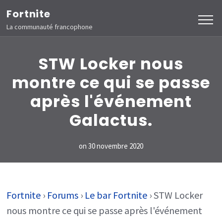
Aller
Fortnite
au
La communauté francophone
contenu
(Pressez
STW Locker nous
Entrée)
montre ce qui se passe
après l'événement
Galactus.
on
30 novembre 2020
Fortnite
›
Forums
›
Le bar Fortnite
›
STW Locker
nous montre ce qui se passe après l'événement