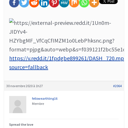
https://v.redd.it/1fpdgbe899261/DASH_720.mp4
source=fallback
30 novembre 2020 à 1h27
#2064
fellowearthling16
Membre
Spread the love