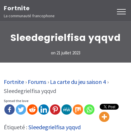
Aller
Fortnite
au
La communauté francophone
contenu
(Pressez
Sleedegrielfisa yqqvd
Entrée)
on
21 juillet 2023
Fortnite
›
Forums
›
La carte du jeu saison 4
›
Sleedegrielfisa yqqvd
Spread the love
Étiqueté :
Sleedegrielfisa yqqvd