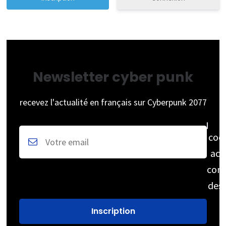
Newsletter cyber punk
recevez l'actualité en français sur Cyberpunk 2077
coc
acc
cons
des