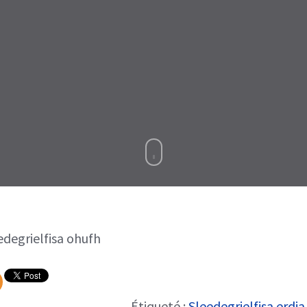
edegrielfisa ohufh
Étiqueté :
Sleedegrielfisa erdia