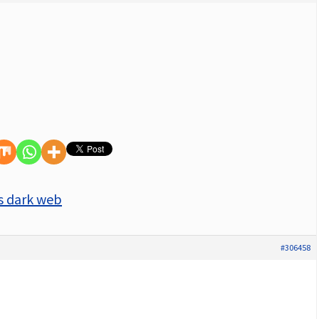
s dark web
#306458