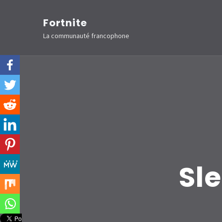
Aller
Fortnite
au
La communauté francophone
contenu
(Pressez
Entrée)
Sl