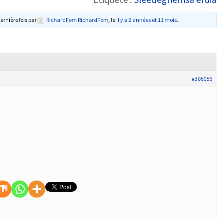
dernière fois par
RichardFom RichardFom
, le
il y a 2 années et 11 mois
.
#306056