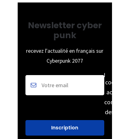
Newsletter cyber
punk
recevez l'actualité en français sur
Cyberpunk 2077
cochez pour
accepter la
conservation
des données