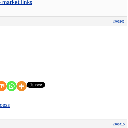
 market links
#306203
cess
#306415