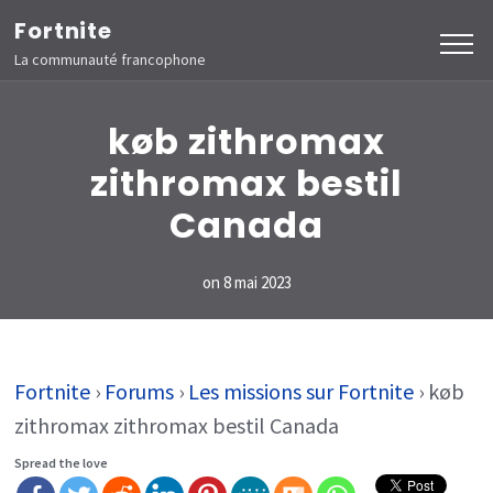
Aller
Fortnite
au
La communauté francophone
contenu
(Pressez
køb zithromax
Entrée)
zithromax bestil
Canada
on
8 mai 2023
Fortnite
›
Forums
›
Les missions sur Fortnite
›
køb
zithromax zithromax bestil Canada
Spread the love