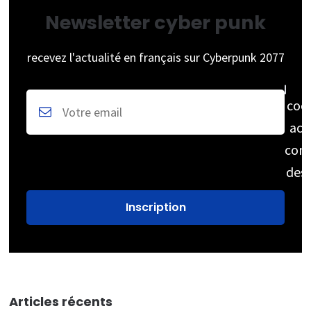
Newsletter cyber punk
recevez l'actualité en français sur Cyberpunk 2077
coc
acc
cons
des
Articles récents