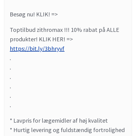
Besøg nu! KLIK! =>
Toptilbud zithromax !!! 10% rabat på ALLE
produkter! KLIK HER! =>
https://bit.ly/3bhryvf
.
.
.
.
.
.
* Lavpris for lægemidler af høj kvalitet
* Hurtig levering og fuldstændig fortrolighed