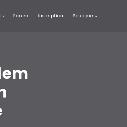
u
Forum
Inscription
Boutique
idem
n
e