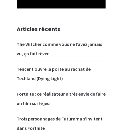
Articles récents
The Witcher comme vous ne l’avez jamais
vu, ça fait rêver
Tencent ouvre la porte au rachat de
Techland (Dying Light)
Fortnite : ce réalisateur a très envie de faire
un film sur le jeu
Trois personnages de Futurama s’invitent
dans Fortnite