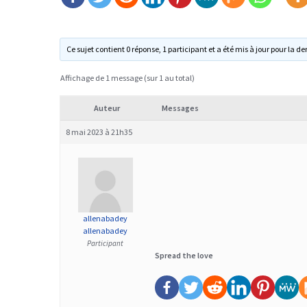
Ce sujet contient 0 réponse, 1 participant et a été mis à jour pour la de
Affichage de 1 message (sur 1 au total)
Auteur
Messages
8 mai 2023 à 21h35
allenabadey
allenabadey
Participant
Spread the love