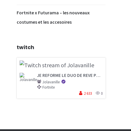
Fortnite x Futurama – les nouveaux
costumes et les accesoires
twitch
JE REFORME LE DUO DE REVE POUR LA LAST CHANCE FNCS
Jolavanille
Fortnite
2 633
0