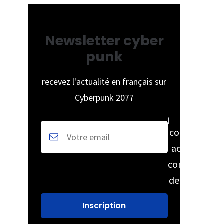
Newsletter cyber
punk
recevez l'actualité en français sur
Cyberpunk 2077
cochez pour
accepter la
conservation
des données