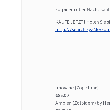
zolpidem über Nacht kauf
KAUFE JETZT! Holen Sie si
http://7search.xyz/de/zo
.
.
.
.
.
.
Imovane (Zopiclone)
€86.00
Ambien (Zolpidem) by H