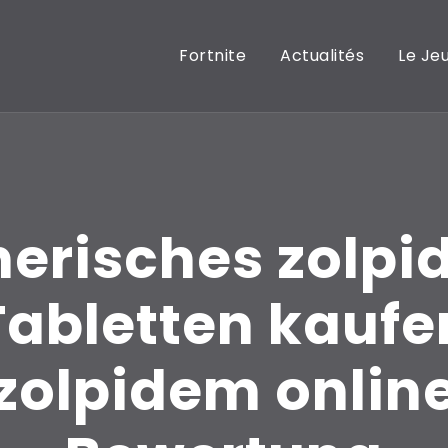
Fortnite
Actualités
Le Je
erisches zolp
Tabletten kaufe
zolpidem onlin