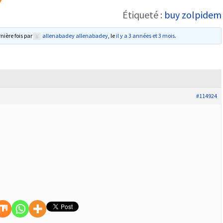
Étiqueté :
buy zolpidem
rnière fois par
allenabadey allenabadey
, le
il y a 3 années et 3 mois
.
#114924