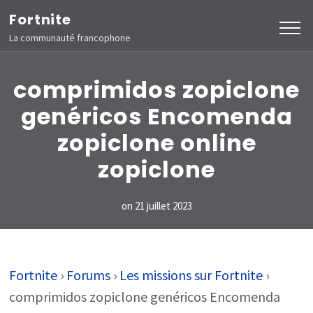
Aller
Fortnite
au
La communauté francophone
contenu
(Pressez
comprimidos zopiclone
Entrée)
genéricos Encomenda
zopiclone online
zopiclone
on
21 juillet 2023
Fortnite
›
Forums
›
Les missions sur Fortnite
›
comprimidos zopiclone genéricos Encomenda