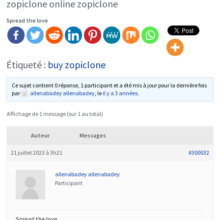
zopiclone online zopiclone
Spread the love
Étiqueté :
buy zopiclone
Ce sujet contient 0 réponse, 1 participant et a été mis à jour pour la dernière fois
par
allenabadey allenabadey
, le
il y a 3 années
.
Affichage de 1 message (sur 1 au total)
Auteur
Messages
21 juillet 2023 à 3h21
#300032
allenabadey allenabadey
Participant
Spread the love