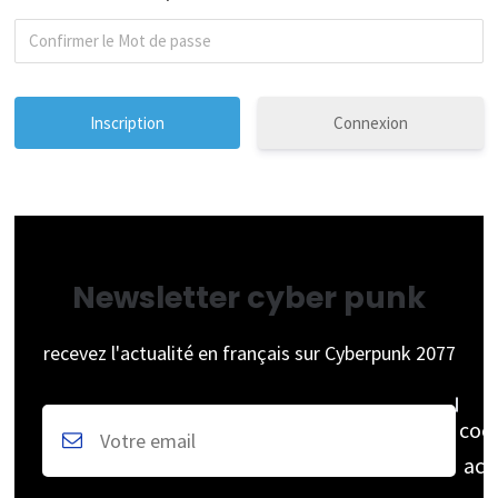
Connexion
Newsletter cyber punk
recevez l'actualité en français sur Cyberpunk 2077
coc
acc