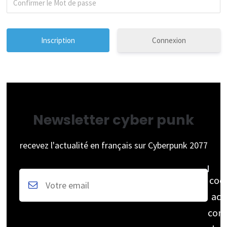
Connexion
Newsletter cyber punk
recevez l'actualité en français sur Cyberpunk 2077
coc
acc
cons