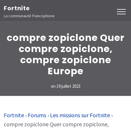
Aller
Fortnite
au
La communauté francophone
contenu
(Pressez
compre zopiclone Quer
Entrée)
compre zopiclone,
compre zopiclone
Europe
on
19 juillet 2023
Fortnite
›
Forums
›
Les missions sur Fortnite
›
compre zopiclone Quer compre zopiclone,