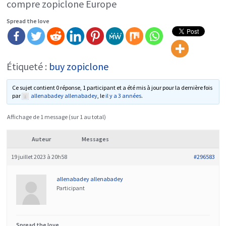
compre zopiclone Europe
Spread the love
Étiqueté :
buy zopiclone
Ce sujet contient 0 réponse, 1 participant et a été mis à jour pour la dernière fois
par
allenabadey allenabadey
, le
il y a 3 années
.
Affichage de 1 message (sur 1 au total)
Auteur
Messages
19 juillet 2023 à 20h58
#296583
allenabadey allenabadey
Participant
Spread the love