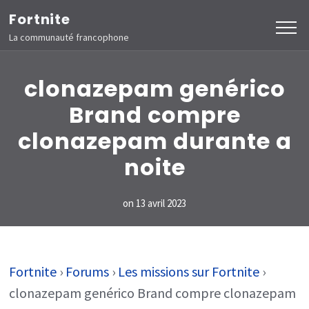
Aller
Fortnite
au
La communauté francophone
contenu
(Pressez
clonazepam genérico
Entrée)
Brand compre
clonazepam durante a
noite
on
13 avril 2023
Fortnite
›
Forums
›
Les missions sur Fortnite
›
clonazepam genérico Brand compre clonazepam