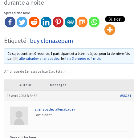
durante a noite
Spread the love
Étiqueté :
buy clonazepam
Ce sujet contient 0 réponse, 1 participant et a été mis à jour pour la dernière fois
par
allenabadey allenabadey
, le
il y a 3 années et 4 mois
.
Affichage de 1 message (sur 1 au total)
Auteur
Messages
13 avril 2023 à 8h58
#56231
allenabadey allenabadey
Participant
Spread the love