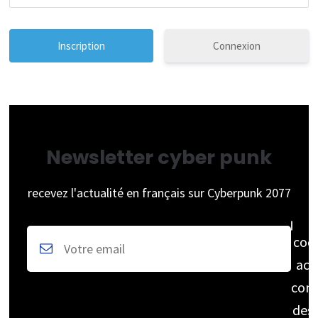
Connexion
Newsletter cyber punk
recevez l'actualité en français sur Cyberpunk 2077
coc
acc
cons
des