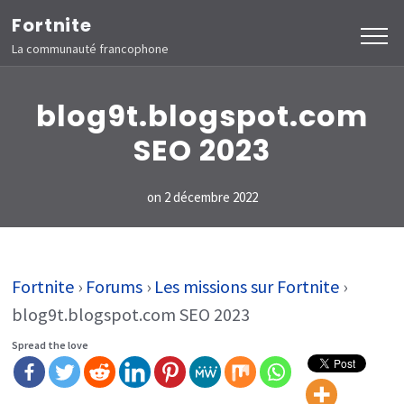
Aller
Fortnite
au
La communauté francophone
contenu
(Pressez
blog9t.blogspot.com
Entrée)
SEO 2023
on
2 décembre 2022
Fortnite
›
Forums
›
Les missions sur Fortnite
›
blog9t.blogspot.com SEO 2023
Spread the love