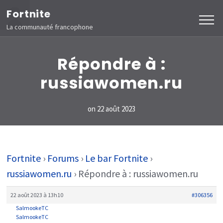
Aller
Fortnite
au
La communauté francophone
contenu
(Pressez
Répondre à :
Entrée)
russiawomen.ru
on
22 août 2023
Fortnite
›
Forums
›
Le bar Fortnite
›
russiawomen.ru
›
Répondre à : russiawomen.ru
22 août 2023 à 13h10
#306356
SalmookeTC
SalmookeTC