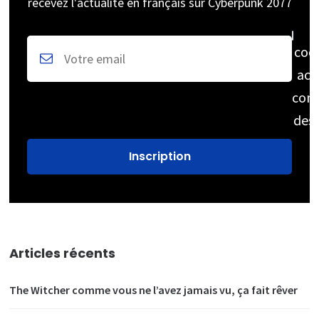
recevez l'actualité en français sur Cyberpunk 2077
coc
acc
cons
des
Articles récents
The Witcher comme vous ne l’avez jamais vu, ça fait rêver