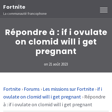
Aller
Fortnite
au
La communauté francophone
contenu
(Pressez
Répondre à : if i ovulate
Entrée)
on clomid will i get
pregnant
on
21 août 2023
Fortnite
›
Forums
›
Les missions sur Fortnite
›
if i
ovulate on clomid will i get pregnant
›
Répondre
à : if i ovulate on clomid will i get pregnant