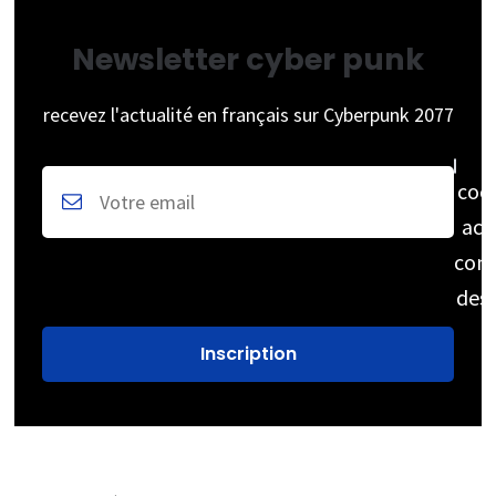
Newsletter cyber punk
recevez l'actualité en français sur Cyberpunk 2077
coc
acc
cons
des