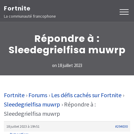
Aller
Fortnite
au
La communauté francophone
contenu
(Pressez
Répondre à :
Entrée)
Sleedegrielfisa muwrp
on
18 juillet 2023
Fortnite
›
Forums
›
Les défis cachés sur Fortnite
›
Sleedegrielfisa muwrp
›
Répondre à :
Sleedegrielfisa muwrp
18 juillet 2023 à 19h51
#294030