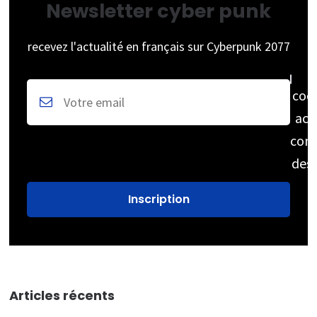
Newsletter cyber punk
recevez l'actualité en français sur Cyberpunk 2077
coc
acc
cons
des
Articles récents