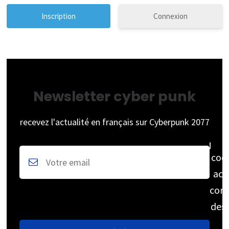
Connexion
Newsletter cyber punk
recevez l'actualité en français sur Cyberpunk 2077
coc
acc
cons
des