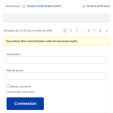
Démarré par :
HerbertLuhEM HerbertLuhEM
HerbertLuhEM Herber
16 sujets de 1 à 15 (sur un total de 108)
1
2
3
…
6
7
8
→
Vous devez être connecté pour créer de nouveaux sujets.
Identifiant:
Mot de passe:
Rester connecté
Connectez-vous avec:
Connexion