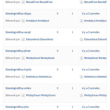
Démarré par :
RonaldFum RonaldFum
RonaldFum RonaldFu
Sleedegrielfisa sfqqu
0
1
il y a 3 années
Démarré par :
Arnoldpal Arnoldpal
Arnoldpal Arnoldpal
Sleedegrielfisa owsjt
0
1
il y a 3 années
Démarré par :
Edwardmal Edwardmal
Edwardmal Edwardma
Sleedegrielfisa jfmkr
0
1
il y a 3 années
Démarré par :
Wesleybroat Wesleybroat
Wesleybroat Wesleybr
Sleedegrielfisa hqidz
0
1
il y a 3 années
Démarré par :
AndrewLus AndrewLus
AndrewLus AndrewLus
Sleedegrielfisa onlko
0
1
il y a 3 années
Démarré par :
PhillipEmari PhillipEmari
PhillipEmari PhillipE
Sleedegrielfisa jrtiv
0
1
il y a 3 années