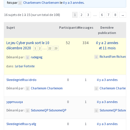
fois par
Charlienom Charlienom
le
il y a 3 années
.
16 sujets de 1 à 15 (sur un total de 108)
1
2
3
…
6
7
8
→
Sujet
Participants
Messages
Dernière
publication
Le jeu Cyber punk sort le 10
52
334
il y a 2 années
décembre 2020
…
et 11 mois
1
2
22
23
RichardFom RichardF
Démarré par :
rudegreg
dans :
Le bar Fortnite
Sleedegrielfisa idrdo
0
1
il y a 3 années
Démarré par :
Charlienom Charlienom
Charlienom Charlieno
yppmuuqa
0
1
il y a 3 années
Démarré par :
SidunomeQP SidunomeQP
SidunomeQP Sidunom
Sleedegrielfisa ryafg
0
1
il y a 3 années