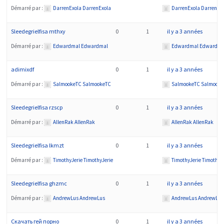
Démarré par :
DarrenExola DarrenExola
DarrenExola DarrenEx
Sleedegrielfisa mthxy
0
1
il y a 3 années
Démarré par :
Edwardmal Edwardmal
Edwardmal Edwardma
adimixdf
0
1
il y a 3 années
Démarré par :
SalmookeTC SalmookeTC
SalmookeTC Salmooke
Sleedegrielfisa rzscp
0
1
il y a 3 années
Démarré par :
AllenRak AllenRak
AllenRak AllenRak
Sleedegrielfisa lkmzt
0
1
il y a 3 années
Démarré par :
TimothyJerie TimothyJerie
TimothyJerie TimothyJ
Sleedegrielfisa ghzmc
0
1
il y a 3 années
Démarré par :
AndrewLus AndrewLus
AndrewLus AndrewLus
Скачать гей порно
0
1
il y a 3 années