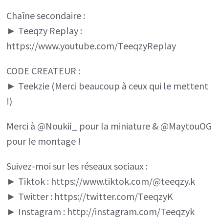
Chaîne secondaire :
cheaté
► Teeqzy Replay :
!
https://www.youtube.com/TeeqzyReplay
(profitez
en)
CODE CREATEUR :
► Teekzie (Merci beaucoup à ceux qui le mettent
!)
Merci à @Noukii_ pour la miniature & @MaytouOG
pour le montage !
Suivez-moi sur les réseaux sociaux :
► Tiktok : https://www.tiktok.com/@teeqzy.k
► Twitter : https://twitter.com/TeeqzyK
► Instagram : http://instagram.com/Teeqzyk