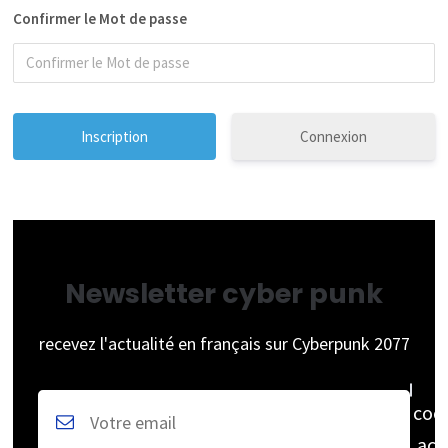
Confirmer le Mot de passe
Connexion
Newsletter cyber punk
recevez l'actualité en français sur Cyberpunk 2077
coc
acc