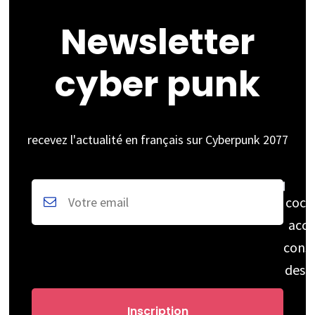
Newsletter
cyber punk
recevez l'actualité en français sur Cyberpunk 2077
coch
acce
cons
des 