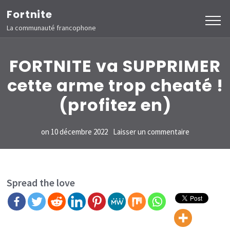
Aller
Fortnite
au
La communauté francophone
contenu
(Pressez
FORTNITE va SUPPRIMER
Entrée)
cette arme trop cheaté !
(profitez en)
sur
on
10 décembre 2022
Laisser un commentaire
FORTNITE
va
SUPPRIMER
Spread the love
cette
arme
trop