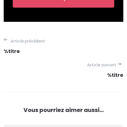
Navigation
Article précédent
de
%titre
l’article
Article suivant
%titre
Vous pourriez aimer aussi...