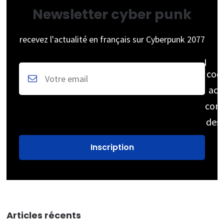
Newsletter cyber punk
recevez l'actualité en français sur Cyberpunk 2077
coc
acc
cons
des
Articles récents