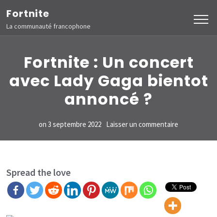
Aller
Fortnite
au
La communauté francophone
contenu
(Pressez
Fortnite : Un concert
Entrée)
avec Lady Gaga bientot
annoncé ?
sur
on
3 septembre 2022
Laisser un commentaire
Fortnite
:
Un
Spread the love
concert
avec
Lady