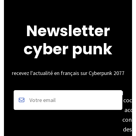
Newsletter
cyber punk
recevez l'actualité en français sur Cyberpunk 2077
coch
acce
cons
des 