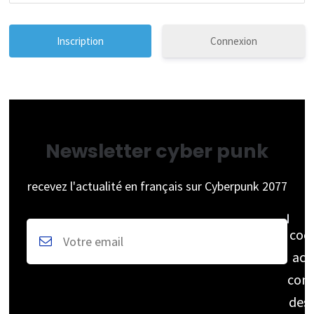
Connexion
Newsletter cyber punk
recevez l'actualité en français sur Cyberpunk 2077
coc
acc
cons
des