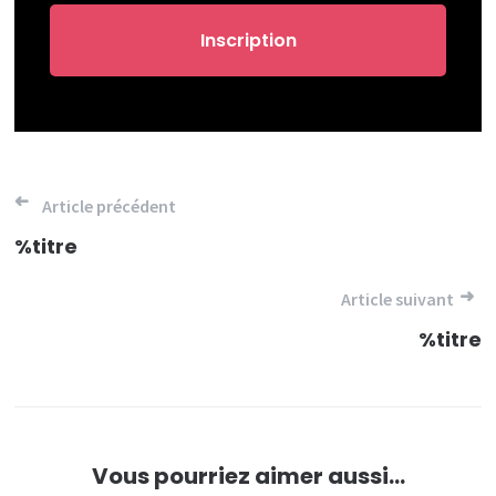
Navigation
Article précédent
de
%titre
l’article
Article suivant
%titre
Vous pourriez aimer aussi...