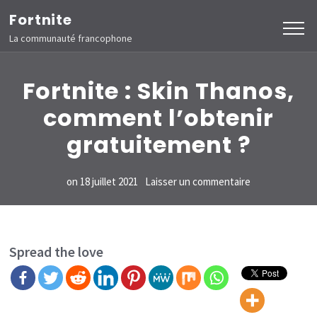
Aller
Fortnite
au
La communauté francophone
contenu
(Pressez
Fortnite : Skin Thanos,
Entrée)
comment l’obtenir
gratuitement ?
sur
on
18 juillet 2021
Laisser un commentaire
Fortnite
:
Skin
Spread the love
Thanos,
comment
l’obtenir