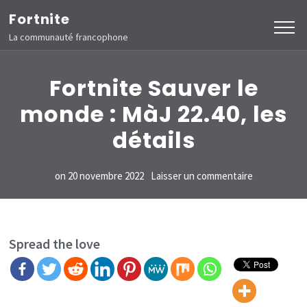
Aller
Fortnite
au
La communauté francophone
contenu
(Pressez
Fortnite Sauver le
Entrée)
monde : MàJ 22.40, les
détails
sur
on
20 novembre 2022
Laisser un commentaire
Fortnite
Sauver
le
Spread the love
monde
:
MàJ