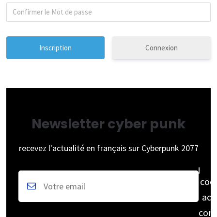
Connexion
Newsletter cyber punk
recevez l'actualité en français sur Cyberpunk 2077
coc
acc
cons