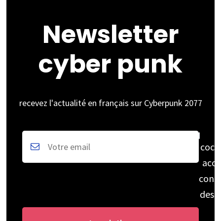
Newsletter
cyber punk
recevez l'actualité en français sur Cyberpunk 2077
coch
acce
cons
des 