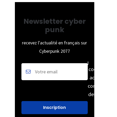
Newsletter cyber
punk
recevez l'actualité en français sur
Cyberpunk 2077
cochez pour
accepter la
conservation
des données