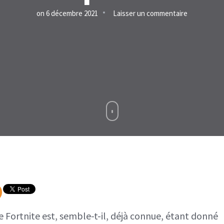
sur
on
6 décembre 2021
Laisser un commentaire
Fortnite
:
Quand
se
termine
la
saison
1
du
chapitre
3
?
de Fortnite est, semble-t-il, déjà connue, étant donné