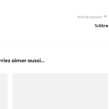
Article suivant
%titre
riez aimer aussi...