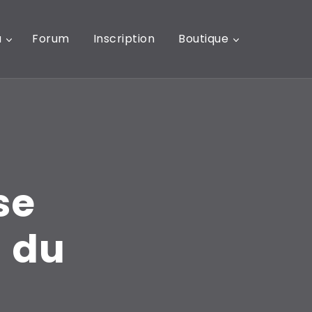
u
Forum
Inscription
Boutique
se
1 du