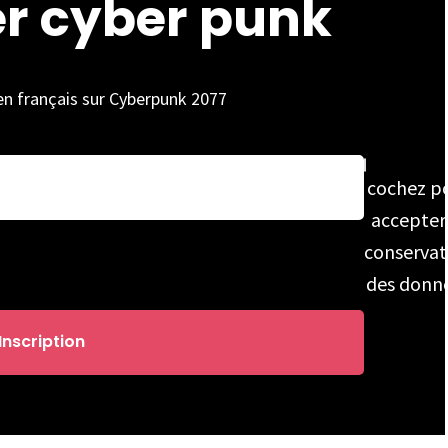
er cyber punk
 en français sur Cyberpunk 2077
cochez p
accepter
conservat
des donn