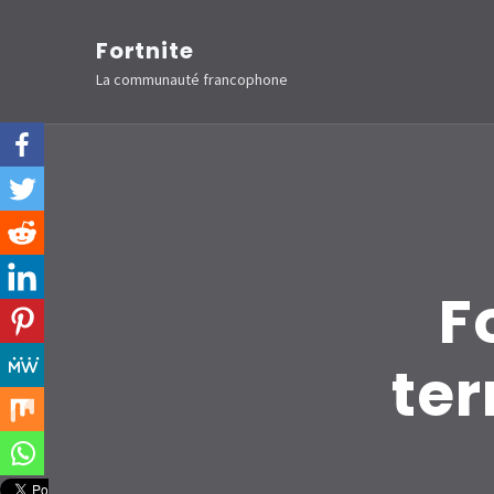
Aller
Fortnite
au
La communauté francophone
contenu
(Pressez
Entrée)
F
ter