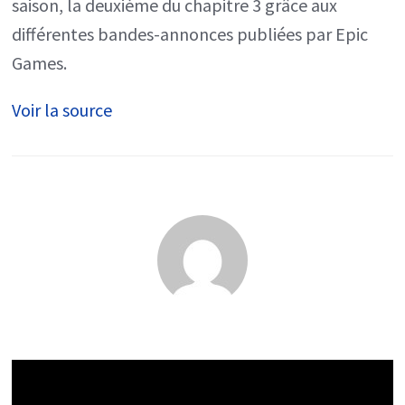
saison, la deuxième du chapitre 3 grâce aux
2
différentes bandes-annonces publiées par Epic
chapitre
Games.
3
Voir la source