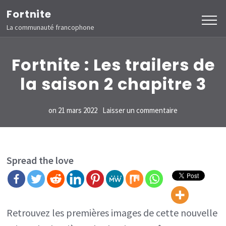
Aller
Fortnite
au
La communauté francophone
contenu
(Pressez
Fortnite : Les trailers de
Entrée)
la saison 2 chapitre 3
sur
on
21 mars 2022
Laisser un commentaire
Fortnite
:
Les
Spread the love
trailers
de
la
Retrouvez les premières images de cette nouvelle
saison