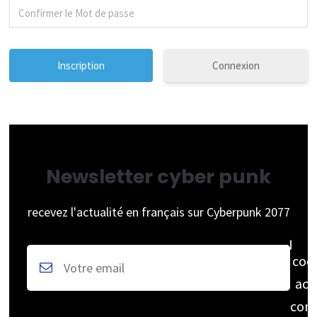
Connexion
Newsletter cyber punk
recevez l'actualité en français sur Cyberpunk 2077
coc
acc
cons