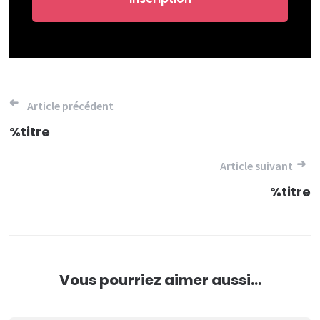
Navigation
Article précédent
de
%titre
l’article
Article suivant
%titre
Vous pourriez aimer aussi...