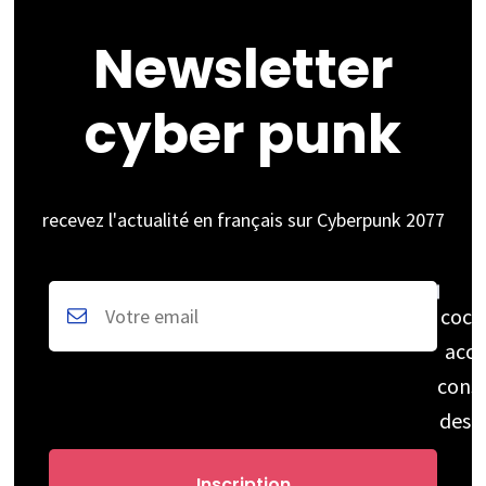
Newsletter
cyber punk
recevez l'actualité en français sur Cyberpunk 2077
coch
acce
cons
des 