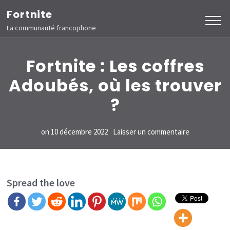
Aller
Fortnite
au
La communauté francophone
contenu
(Pressez
Fortnite : Les coffres
Entrée)
Adoubés, où les trouver
?
sur
on
10 décembre 2022
Laisser un commentaire
Fortnite
:
Les
Spread the love
coffres
Adoubés,
où