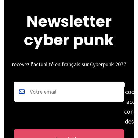
Newsletter
cyber punk
recevez l'actualité en français sur Cyberpunk 2077
coch
acce
cons
des 