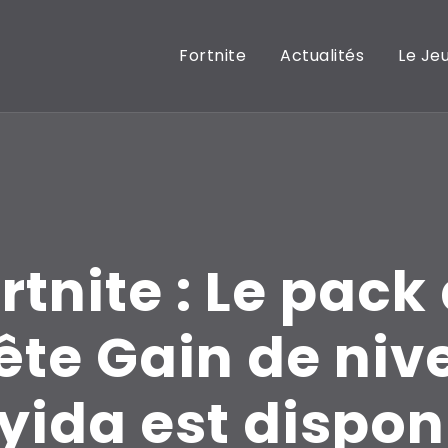
Fortnite
Actualités
Le Je
rtnite : Le pack
ête Gain de niv
yida est dispon