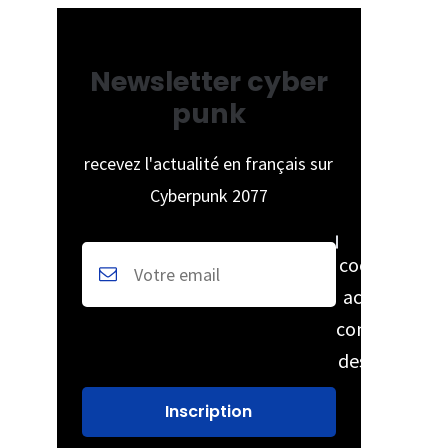
Newsletter cyber
punk
recevez l'actualité en français sur
Cyberpunk 2077
cochez pour
accepter la
conservation
des données