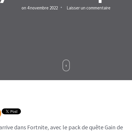
sur
on
4 novembre 2022
Laisser un commentaire
Fortnite
:
Le
pack
de
quête
Gain
de
niveau
d’Ayida
est
disponible
rrive dans Fortnite, avec le pack de quête Gain de