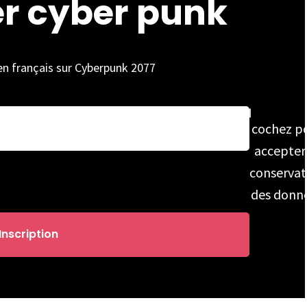
er cyber punk
 en français sur Cyberpunk 2077
cochez p
accepter
conservat
des donn