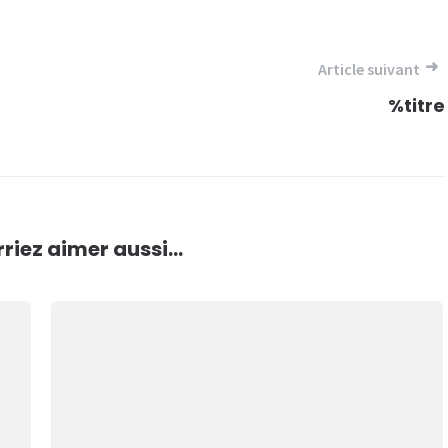
Article suivant
%titre
riez aimer aussi...