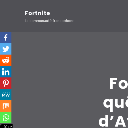
Aller
Fortnite
au
La communauté francophone
contenu
(Pressez
Entrée)
Fo
qu
d’A