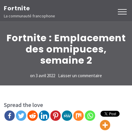
Aller
Fortnite
au
La communauté francophone
contenu
(Pressez
Fortnite : Emplacement
Entrée)
des omnipuces,
semaine 2
sur
on
3 avril 2022
Laisser un commentaire
Fortnite
:
Emplacement
Spread the love
des
omnipuces,
semaine