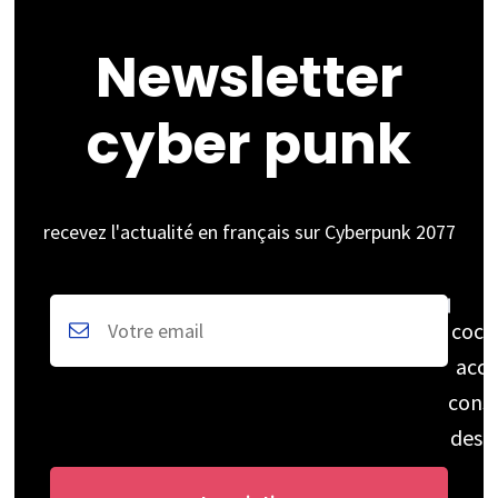
Newsletter
cyber punk
recevez l'actualité en français sur Cyberpunk 2077
coch
acce
cons
des 