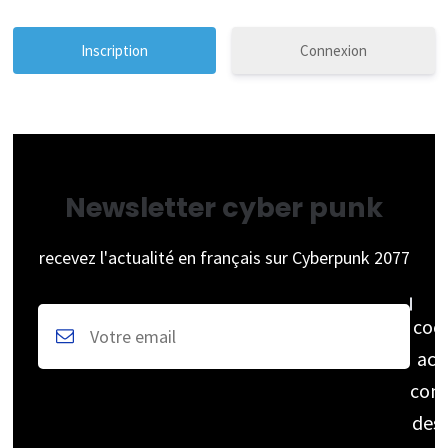
Connexion
Newsletter cyber punk
recevez l'actualité en français sur Cyberpunk 2077
coc
acc
cons
des