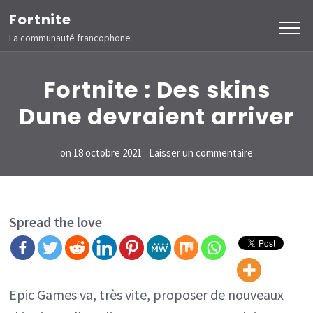
Aller
Fortnite
au
La communauté francophone
contenu
(Pressez
Fortnite : Des skins
Entrée)
Dune devraient arriver
sur
on
18 octobre 2021
Laisser un commentaire
Fortnite
:
Des
Spread the love
skins
Dune
devraient
Epic Games va, très vite, proposer de nouveaux
arriver