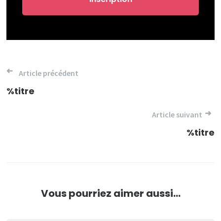
Navigation
Article précédent
de
%titre
l’article
Article suivant
%titre
Vous pourriez aimer aussi...