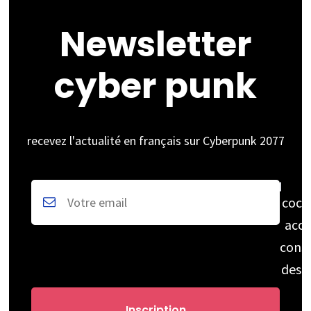
Newsletter
cyber punk
recevez l'actualité en français sur Cyberpunk 2077
coch
acce
cons
des 