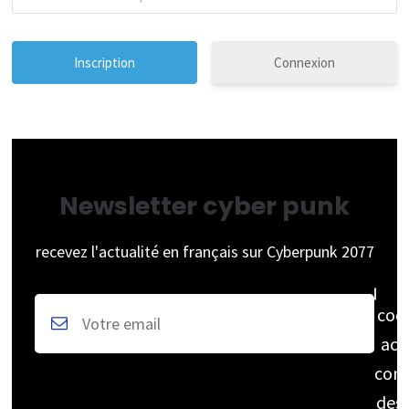
Connexion
Newsletter cyber punk
recevez l'actualité en français sur Cyberpunk 2077
coc
acc
cons
des