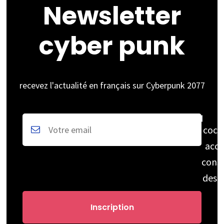
Newsletter
cyber punk
recevez l'actualité en français sur Cyberpunk 2077
coch
acce
cons
des 