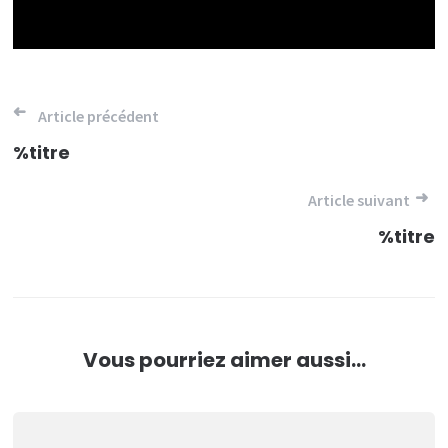
Navigation
Article précédent
de
%titre
l’article
Article suivant
%titre
Vous pourriez aimer aussi...