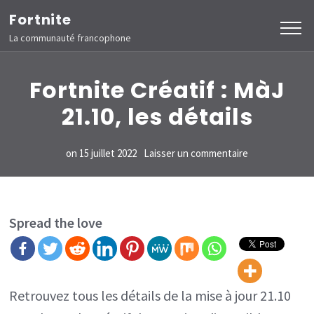
Aller
Fortnite
au
La communauté francophone
contenu
(Pressez
Fortnite Créatif : MàJ
Entrée)
21.10, les détails
sur
on
15 juillet 2022
Laisser un commentaire
Fortnite
Créatif
:
Spread the love
MàJ
21.10,
les
Retrouvez tous les détails de la mise à jour 21.10
détails