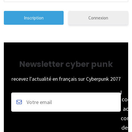
Connexion
Newsletter cyber punk
recevez l'actualité en français sur Cyberpunk 2077
coc
acc
cons
des