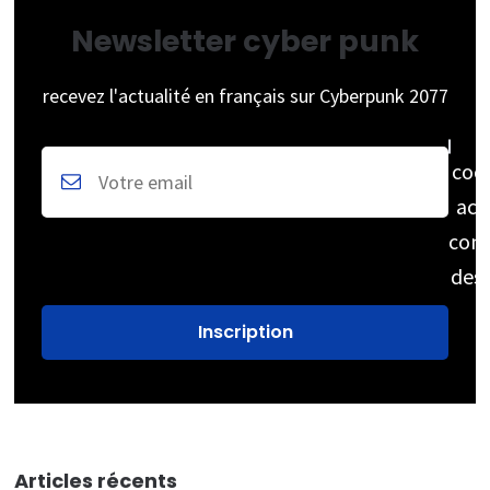
Newsletter cyber punk
recevez l'actualité en français sur Cyberpunk 2077
coc
acc
cons
des
Articles récents