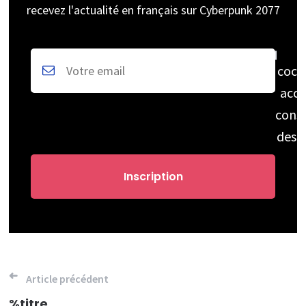
recevez l'actualité en français sur Cyberpunk 2077
coch
acce
cons
des 
Navigation
Article précédent
%titre