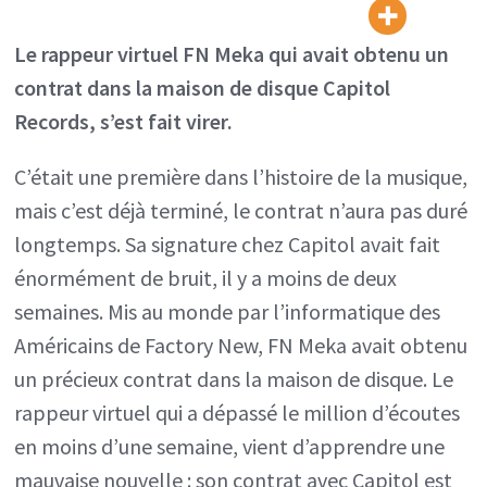
rappeur
virtuel
Le rappeur virtuel FN Meka qui avait obtenu un
déjà
contrat dans la maison de disque Capitol
viré
Records, s’est fait virer.
de
C’était une première dans l’histoire de la musique,
Capitol,
mais c’est déjà terminé, le contrat n’aura pas duré
le
longtemps. Sa signature chez Capitol avait fait
label
énormément de bruit, il y a moins de deux
s’explique
semaines. Mis au monde par l’informatique des
Américains de Factory New, FN Meka avait obtenu
un précieux contrat dans la maison de disque. Le
rappeur virtuel qui a dépassé le million d’écoutes
en moins d’une semaine, vient d’apprendre une
mauvaise nouvelle : son contrat avec Capitol est