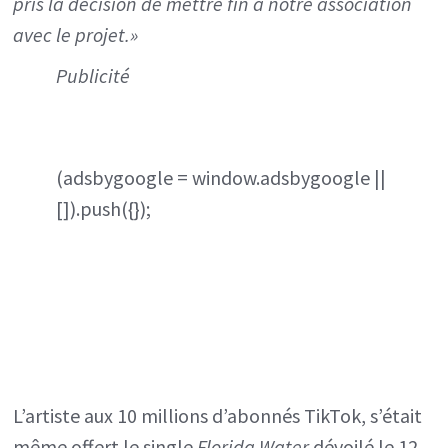
pris la décision de mettre fin à notre association
avec le projet.»
Publicité
(adsbygoogle = window.adsbygoogle ||
[]).push({});
L’artiste aux 10 millions d’abonnés TikTok, s’était
même offert le single
Florida Water
dévoilé le 12