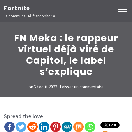
Aller
Fortnite
au
La communauté francophone
contenu
(Pressez
FN Meka : le rappeur
Entrée)
virtuel déjà viré de
Capitol, le label
s’explique
sur
on
25 août 2022
Laisser un commentaire
FN
Meka
:
Spread the love
le