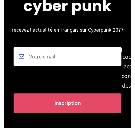
cyber punk
recevez l'actualité en français sur Cyberpunk 2077
coch
acce
cons
des 