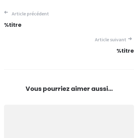
Navigation
Article précédent
de
%titre
l’article
Article suivant
%titre
Vous pourriez aimer aussi...