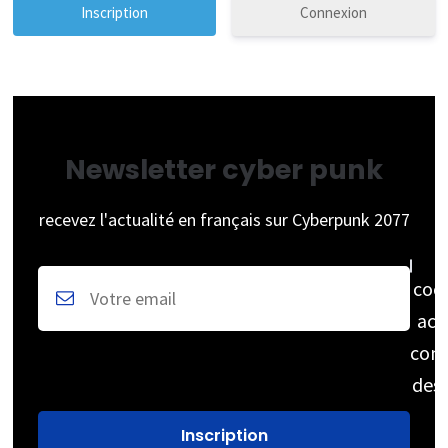
Connexion
Newsletter cyber punk
recevez l'actualité en français sur Cyberpunk 2077
coc
acc
cons
des