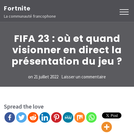
Aller
Fortnite
au
La communauté francophone
contenu
(Pressez
FIFA 23 : où et quand
Entrée)
visionner en direct la
présentation du jeu ?
sur
on
21 juillet 2022
Laisser un commentaire
FIFA
23 :
où
Spread the love
et
quand
visionner