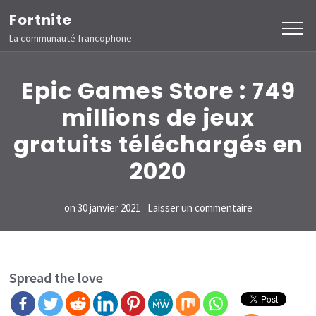
Aller
Fortnite
au
La communauté francophone
contenu
(Pressez
Epic Games Store : 749
Entrée)
millions de jeux
gratuits téléchargés en
2020
sur
on
30 janvier 2021
Laisser un commentaire
Epic
Games
Store
Spread the love
: