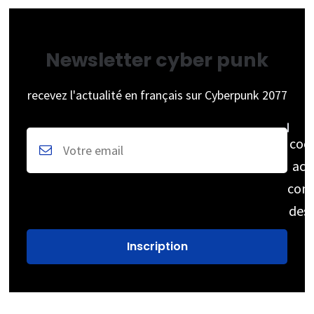
Newsletter cyber punk
recevez l'actualité en français sur Cyberpunk 2077
coc
acc
cons
des