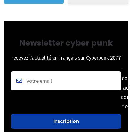
Newsletter cyber punk
recevez l'actualité en français sur Cyberpunk 2077
coc
acc
cons
des