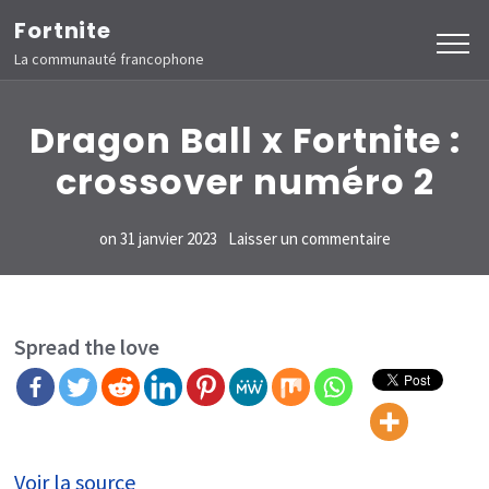
Aller
Fortnite
au
La communauté francophone
contenu
(Pressez
Dragon Ball x Fortnite :
Entrée)
crossover numéro 2
sur
on
31 janvier 2023
Laisser un commentaire
Dragon
Ball
x
Spread the love
Fortnite
:
crossover
Voir la source
numéro