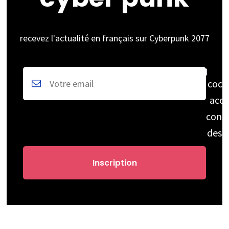
recevez l'actualité en français sur Cyberpunk 2077
coch
acce
cons
des 