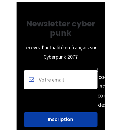
Newsletter cyber
punk
recevez l'actualité en français sur
Cyberpunk 2077
cochez pour
accepter la
conservation
des données