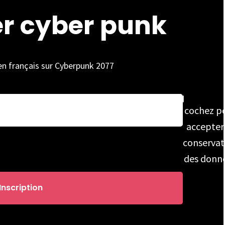
er cyber punk
 en français sur Cyberpunk 2077
cochez p
accepter
conservat
des donn