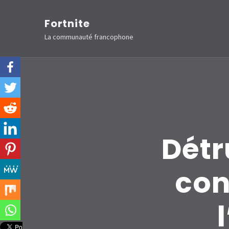
Aller
Fortnite
au
La communauté francophone
contenu
(Pressez
Entrée)
Détr
con