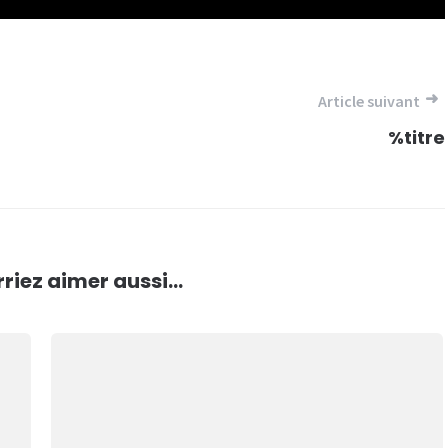
Article suivant
%titre
riez aimer aussi...