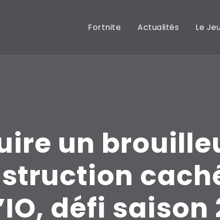
Fortnite
Actualités
Le Je
uire un brouille
struction cach
l’IO, défi saison 