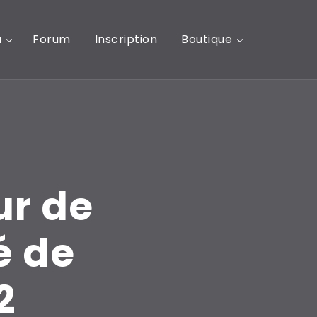
u
Forum
Inscription
Boutique
ur de
é de
2