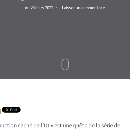
sur
on
28 mars 2022
Laisser un commentaire
Détruire
un
brouilleur
de
construction
caché
de
l’IO,
défi
saison
2
ruction caché de l’IO » est une quête de la série de