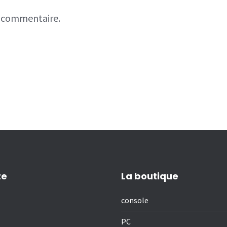
n commentaire.
te
La boutique
console
PC