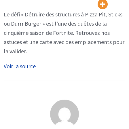
Pizza
Pit,
Le défi « Détruire des structures à Pizza Pit, Sticks
Sticks
ou Durrr Burger » est l’une des quêtes de la
ou
cinquième saison de Fortnite. Retrouvez nos
Durrr
astuces et une carte avec des emplacements pour
Burger,
la valider.
quête
Voir la source
saison
5