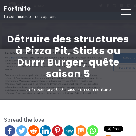
Aller
Fortnite
au
La communauté francophone
contenu
(Pressez
Détruire des structures
Entrée)
à Pizza Pit, Sticks ou
Durrr Burger, quête
saison 5
sur
on
4 décembre 2020
Laisser un commentaire
Détruire
des
structures
Spread the love
à