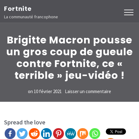
Aller
Fortnite
au
La communauté francophone
contenu
(Pressez
Brigitte Macron pousse
Entrée)
un gros coup de gueule
contre Fortnite, ce «
terrible » jeu-vidéo !
sur
on
10 février 2021
Laisser un commentaire
Brigitte
Macron
pousse
Spread the love
un