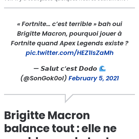
« Fortnite… c’est terrible » bah oui
Brigitte Macron, pourquoi jouer à
Fortnite quand Apex Legends existe ?
pic.twitter.com/HEZ1lsZaMh
— 𝙎𝙖𝙡𝙪𝙩 𝙘’𝙚𝙨𝙩 𝘿𝙤𝙙𝙤
(@SonGok0ol)
February 5, 2021
Brigitte Macron
balance tout : elle ne