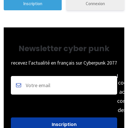
Connexion
Newsletter cyber punk
recevez l'actualité en français sur Cyberpunk 2077
coc
acc
cons
des