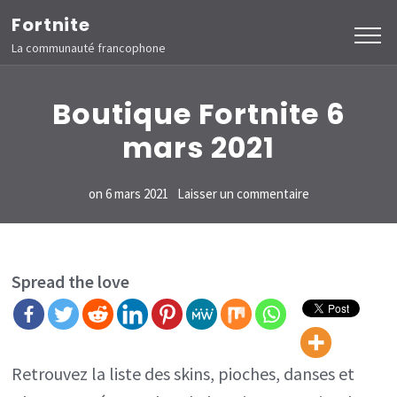
Aller
Fortnite
au
La communauté francophone
contenu
(Pressez
Boutique Fortnite 6
Entrée)
mars 2021
sur
on
6 mars 2021
Laisser un commentaire
Boutique
Fortnite
6
Spread the love
mars
2021
Retrouvez la liste des skins, pioches, danses et