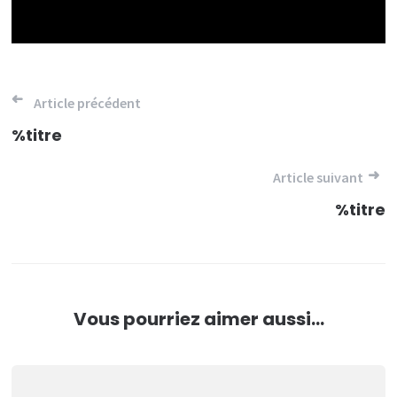
Navigation
Article précédent
de
%titre
l’article
Article suivant
%titre
Vous pourriez aimer aussi...