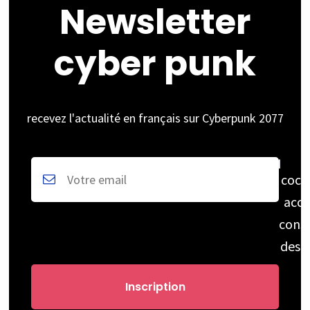
Newsletter
cyber punk
recevez l'actualité en français sur Cyberpunk 2077
coch
acce
cons
des 