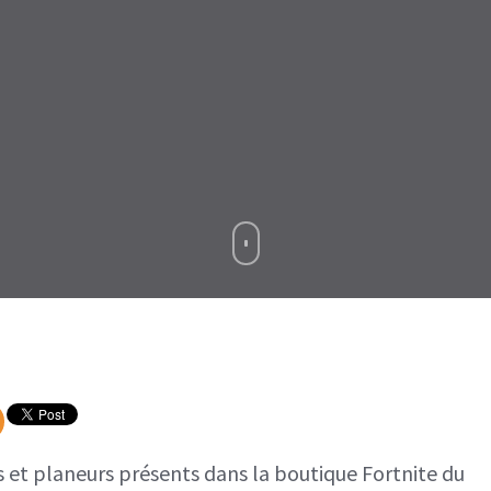
Boutique
Fortnite
31
juillet
2021
es et planeurs présents dans la boutique Fortnite du