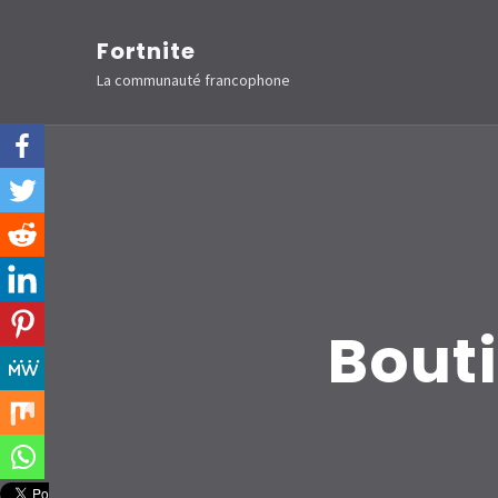
Aller
Fortnite
au
La communauté francophone
contenu
(Pressez
Entrée)
Bouti