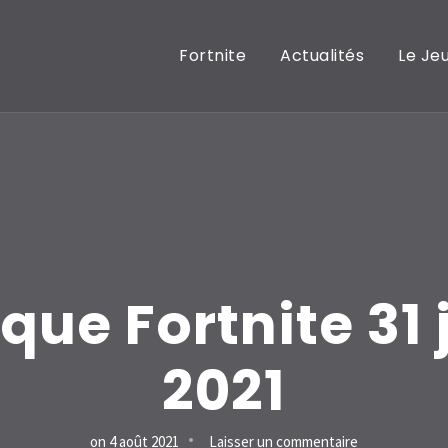
Fortnite
Actualités
Le Je
que Fortnite 31 j
2021
sur
on
4 août 2021
Laisser un commentaire