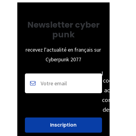
Newsletter cyber
punk
recevez l'actualité en français sur
Cyberpunk 2077
cochez pour
accepter la
conservation
des données