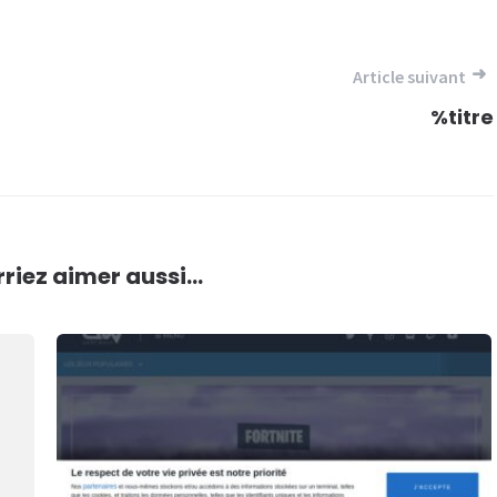
Article suivant
%titre
riez aimer aussi...