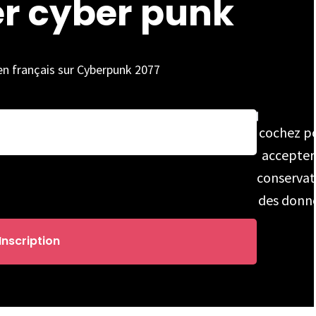
er cyber punk
 en français sur Cyberpunk 2077
cochez p
accepter
conservat
des donn