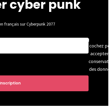
er cyber punk
 en français sur Cyberpunk 2077
cochez p
accepter
conservat
des donn