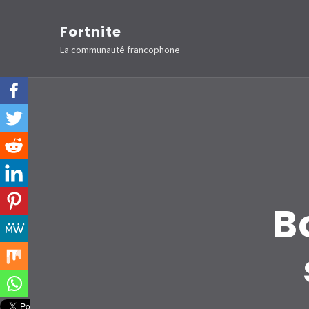
Aller
Fortnite
au
La communauté francophone
contenu
(Pressez
Entrée)
B