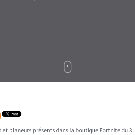
Boutique
Fortnite
3
septembre
2022
es et planeurs présents dans la boutique Fortnite du 3