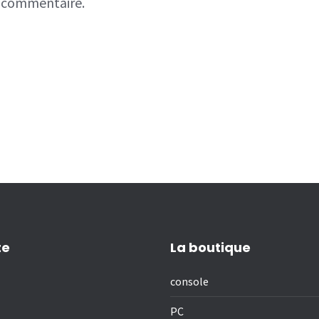
n commentaire.
te
La boutique
console
PC