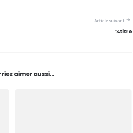
Article suivant
%titre
riez aimer aussi...