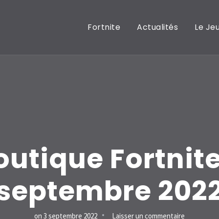
Fortnite
Actualités
Le Je
outique Fortnite
septembre 202
sur
on
3 septembre 2022
Laisser un commentaire