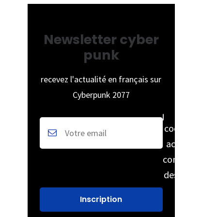
Newsletter cyber
punk
recevez l'actualité en français sur
Cyberpunk 2077
cochez pour
accepter la
conservation
des données