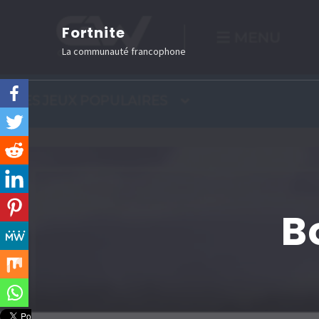
Aller
Fortnite
au
La communauté francophone
contenu
(Pressez
Entrée)
B