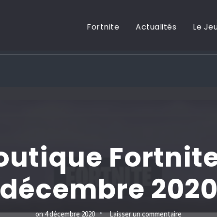
Fortnite
Actualités
Le Je
outique Fortnite
décembre 202
sur
on
4 décembre 2020
Laisser un commentaire