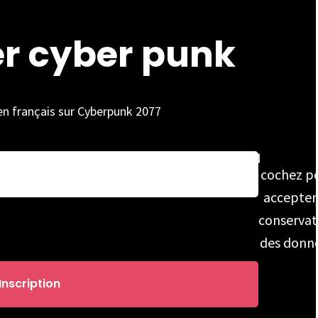
er cyber punk
 en français sur Cyberpunk 2077
cochez p
accepter
conservat
des donn