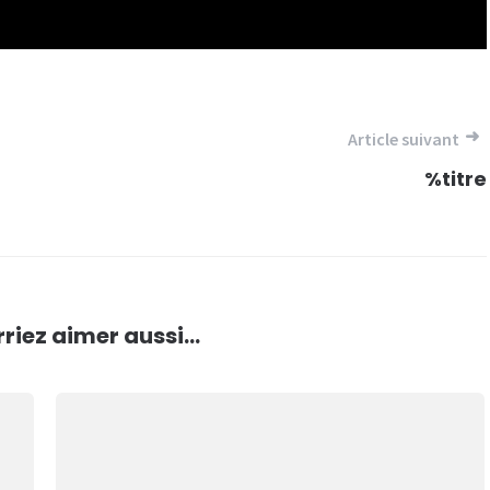
Article suivant
%titre
riez aimer aussi...