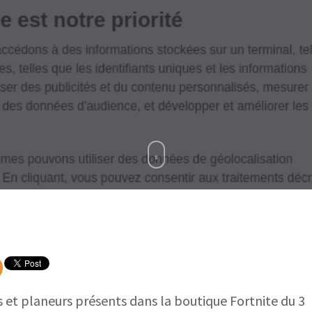
Boutique
Fortnite
3
décembre
2020
es et planeurs présents dans la boutique Fortnite du 3