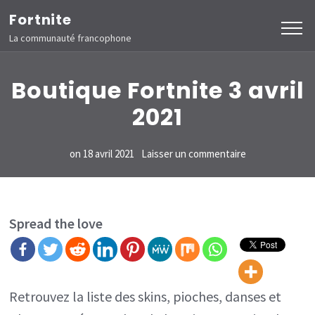
Aller
Fortnite
au
La communauté francophone
contenu
(Pressez
Boutique Fortnite 3 avril
Entrée)
2021
sur
on
18 avril 2021
Laisser un commentaire
Boutique
Fortnite
3
Spread the love
avril
2021
Retrouvez la liste des skins, pioches, danses et