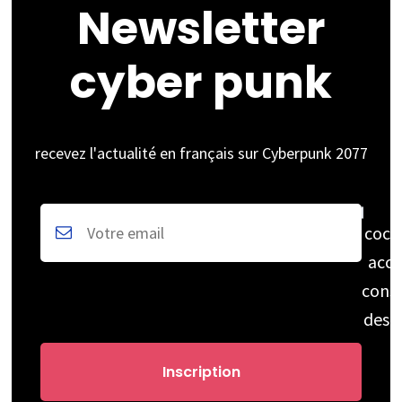
Newsletter
cyber punk
recevez l'actualité en français sur Cyberpunk 2077
coch
acce
cons
des 