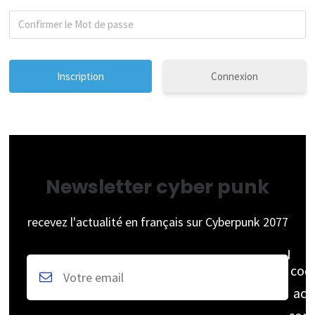
Connexion
Newsletter cyber punk
recevez l'actualité en français sur Cyberpunk 2077
coc
acc