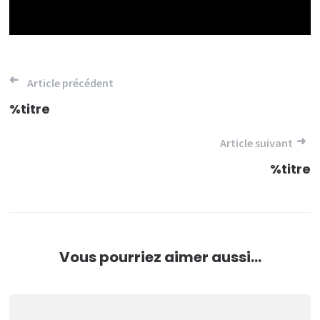
Navigation
Article précédent
de
%titre
l’article
Article suivant
%titre
Vous pourriez aimer aussi...