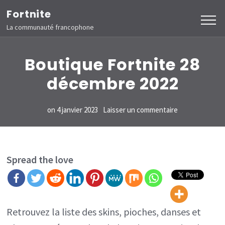
Aller
Fortnite
au
La communauté francophone
contenu
(Pressez
Boutique Fortnite 28
Entrée)
décembre 2022
sur
on
4 janvier 2023
Laisser un commentaire
Boutique
Fortnite
28
Spread the love
décembre
2022
Retrouvez la liste des skins, pioches, danses et