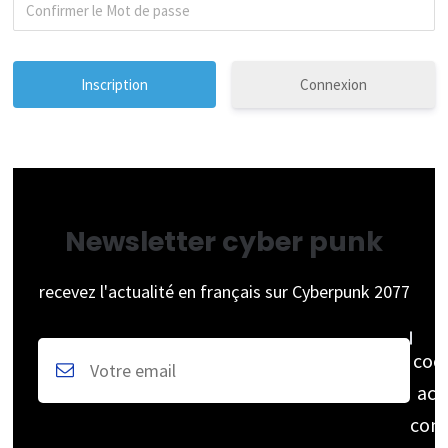
Connexion
Newsletter cyber punk
recevez l'actualité en français sur Cyberpunk 2077
coc
acc
cons