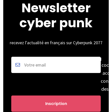
Newsletter
cyber punk
recevez l'actualité en français sur Cyberpunk 2077
coch
acce
cons
des 