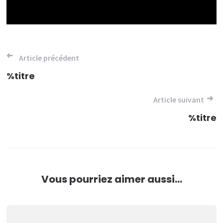
Navigation
Article précédent
de
%titre
l’article
Article suivant
%titre
Vous pourriez aimer aussi...