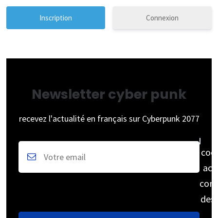
Connexion
Newsletter cyber punk
recevez l'actualité en français sur Cyberpunk 2077
coc
acc
cons
des