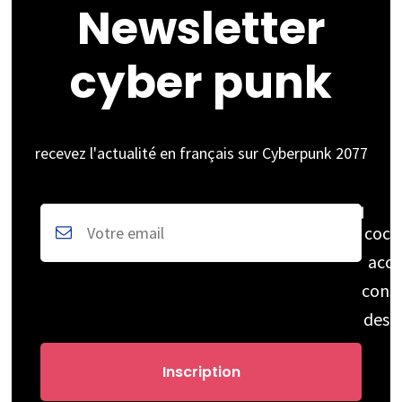
Newsletter
cyber punk
recevez l'actualité en français sur Cyberpunk 2077
coch
acce
cons
des 