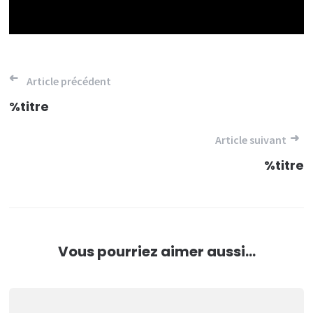
Navigation
Article précédent
de
%titre
l’article
Article suivant
%titre
Vous pourriez aimer aussi...