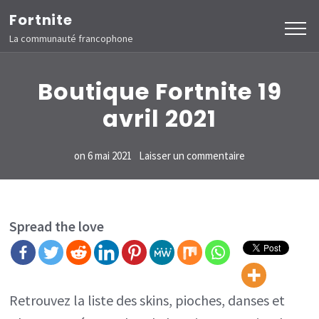
Aller
Fortnite
au
La communauté francophone
contenu
(Pressez
Boutique Fortnite 19
Entrée)
avril 2021
sur
on
6 mai 2021
Laisser un commentaire
Boutique
Fortnite
19
Spread the love
avril
2021
Retrouvez la liste des skins, pioches, danses et