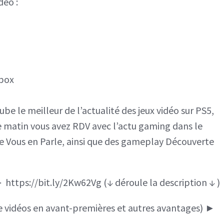
déo :
Tomb
Raider,
Last
of
Us
Xbox
HBO
be le meilleur de l’actualité des jeux vidéo sur PS5,
logo
e matin vous avez RDV avec l’actu gaming dans le
s Je Vous en Parle, ainsi que des gameplay Découverte
 https://bit.ly/2Kw62Vg (↓ déroule la description ↓ )
vidéos en avant-premières et autres avantages) ►