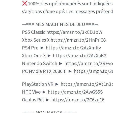
100% des opé rémunérés sont indiquées. S
s’agit pas d’une opé. Les messages prétend
—=== MES MACHINES DE JEU ===—
PS5 Classic https://amzn.to/3kCD1bW
Xbox Series X https://amzn.to/2HnPuC8
PS4 Pro ► https://amzn.to/2AzXmKy
Xbox One X ► https://amzn.to/2AzXuK2
Nintendo Switch ► https://amzn.to/2RFv
PC Nvidia RTX 2080 ti ► https://amzn.to/
PlayStation VR ► https://amzn.to/2At1n3
HTC Vive ► https://amzn.to/2AwGS5S
Oculus Rift ► https://amzn.to/2C6zu16
—=== MON MATOS ===—