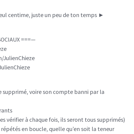
eul centime, juste un peu de ton temps ►
SOCIAUX ===—
eze
/JulienChieze
ulienChieze
e supprimé, voire son compte banni par la
rants
s vérifier à chaque fois, ils seront tous supprimés)
répétés en boucle, quelle qu’en soit la teneur