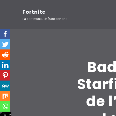
Aller
Fortnite
au
La communauté francophone
contenu
(Pressez
Entrée)
Bad
Starf
de 