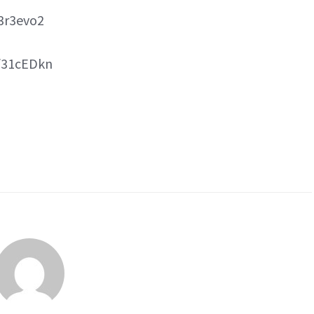
3r3evo2
/31cEDkn