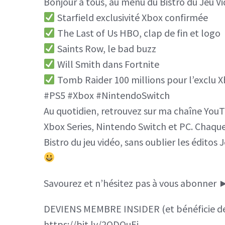
Bonjour à tous, au menu du Bistro du Jeu Vi
Starfield exclusivité Xbox confirmée
The Last of Us HBO, clap de fin et logo
Saints Row, le bad buzz
Will Smith dans Fortnite
Tomb Raider 100 millions pour l’exclu 
#PS5 #Xbox #NintendoSwitch
Au quotidien, retrouvez sur ma chaîne YouTu
Xbox Series, Nintendo Switch et PC. Chaqu
Bistro du jeu vidéo, sans oublier les édito
Savourez et n’hésitez pas à vous abonner ►
DEVIENS MEMBRE INSIDER (et bénéficie de 
https://bit.ly/2ODQuEj