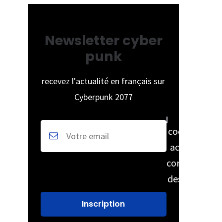
Newsletter cyber
punk
recevez l'actualité en français sur
Cyberpunk 2077
cochez pour
accepter la
conservation
des données