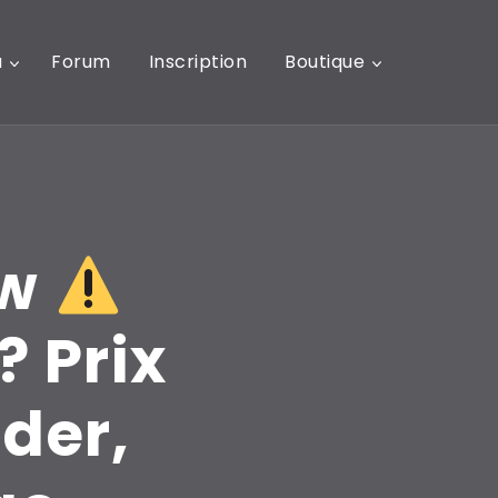
u
Forum
Inscription
Boutique
ow
? Prix
der,