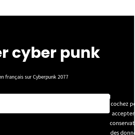
er cyber punk
 en français sur Cyberpunk 2077
cochez p
accepter
conservat
des donn