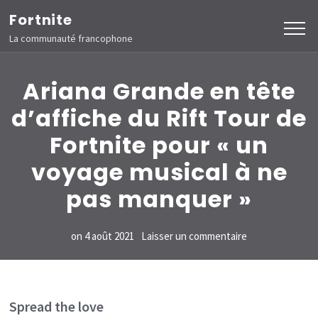
Aller
Fortnite
au
La communauté francophone
contenu
(Pressez
Ariana Grande en tête
Entrée)
d’affiche du Rift Tour de
Fortnite pour « un
voyage musical à ne
pas manquer »
sur
on
4 août 2021
Laisser un commentaire
Ariana
Grande
en
Spread the love