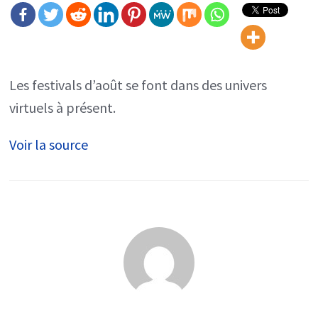
tête
d’affiche
du
Rift
Les festivals d’août se font dans des univers
Tour
virtuels à présent.
de
Voir la source
Fortnite
pour
«
un
voyage
musical
à
ne