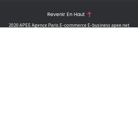
Revenir En Haut
2020 APEE Agence Paris E-commerce E-business
apee.net