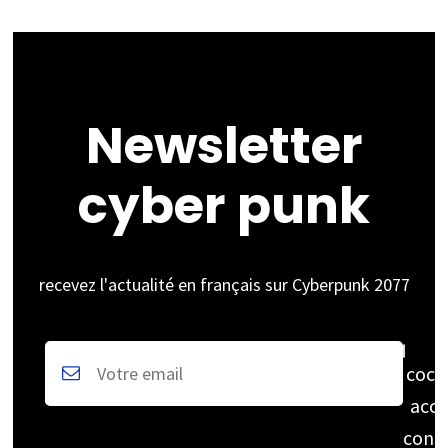
pas
manquer
»
Newsletter
cyber punk
recevez l'actualité en français sur Cyberpunk 2077
coch
acce
cons