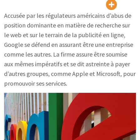
défend
en
Accusée par les régulateurs américains d’abus de
assurant
position dominante en matière de recherche sur
être
le web et sur le terrain de la publicité en ligne,
une
Google se défend en assurant être une entreprise
entreprise
comme les autres. La firme assure être soumise
comme
aux mêmes impératifs et se dit astreinte à payer
les
d’autres groupes, comme Apple et Microsoft, pour
autres
promouvoir ses services.