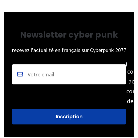
Newsletter cyber punk
recevez l'actualité en français sur Cyberpunk 2077
coc
acc
cons
des