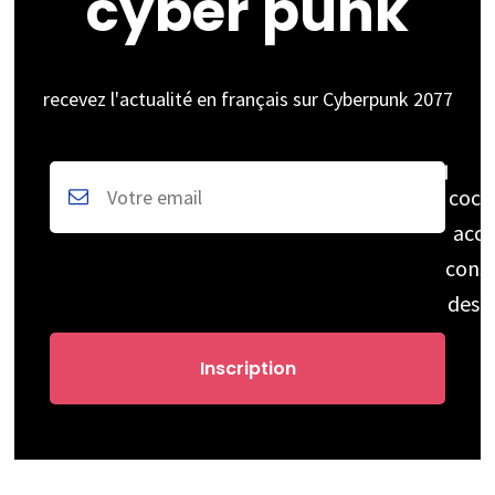
cyber punk
recevez l'actualité en français sur Cyberpunk 2077
coch
acce
cons
des 