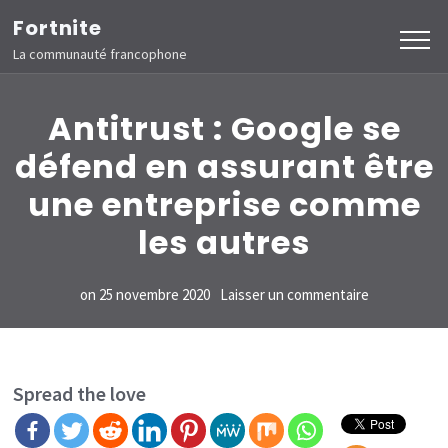
Aller
Fortnite
au
La communauté francophone
contenu
(Pressez
Antitrust : Google se
Entrée)
défend en assurant être
une entreprise comme
les autres
sur
on
25 novembre 2020
Laisser un commentaire
Antitrust
:
Google
Spread the love
se