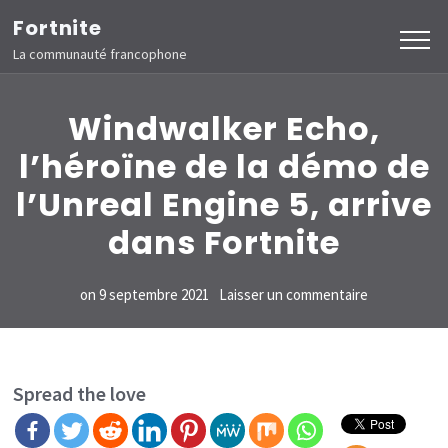
Aller
Fortnite
au
La communauté francophone
contenu
(Pressez
Windwalker Echo,
Entrée)
l’héroïne de la démo de
l’Unreal Engine 5, arrive
dans Fortnite
sur
on
9 septembre 2021
Laisser un commentaire
Windwalker
Echo,
l’héroïne
Spread the love
de