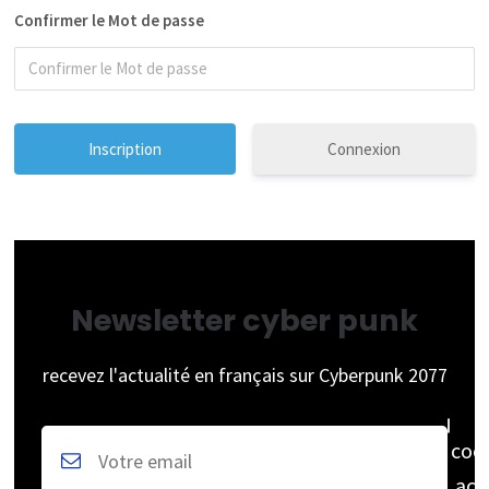
Confirmer le Mot de passe
Connexion
Newsletter cyber punk
recevez l'actualité en français sur Cyberpunk 2077
coc
acc