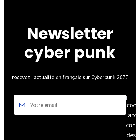
Newsletter
cyber punk
recevez l'actualité en français sur Cyberpunk 2077
coch
acce
cons
des 