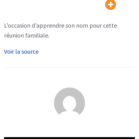
la
démo
de
L’occasion d’apprendre son nom pour cette
l’Unreal
réunion familiale.
Engine
Voir la source
5,
arrive
dans
Fortnite