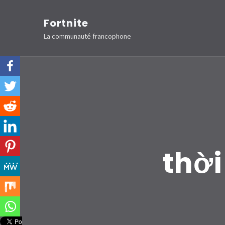
Aller
Fortnite
au
La communauté francophone
contenu
(Pressez
Entrée)
thờ