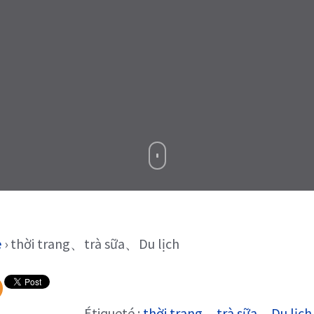
e
›
thời trang、trà sữa、Du lịch
Étiqueté :
thời trang、trà sữa、Du lịch