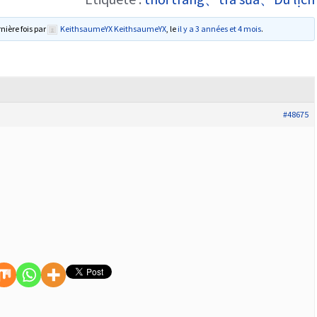
rnière fois par
KeithsaumeYX KeithsaumeYX
, le
il y a 3 années et 4 mois
.
#48675