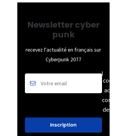
Newsletter cyber
punk
recevez l'actualité en français sur
Cyberpunk 2077
cochez pour
accepter la
conservation
des données