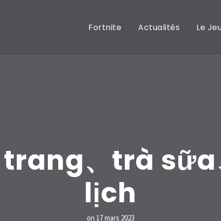
Fortnite
Actualités
Le Je
i trang、trà sữ
lịch
on
17 mars 2023