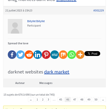
21 juillet 2023 à 15h23
#301229
Billyfet Billyfet
Participant
Spread the love
darknet websites
dark market
Auteur
Messages
15 sujets de 676 à 690 (sur un total de 745)
←
1
2
3
…
45
46
47
48
49
50
→