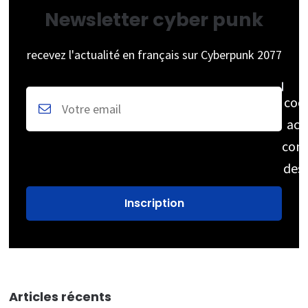
Newsletter cyber punk
recevez l'actualité en français sur Cyberpunk 2077
coc
acc
cons
des
Articles récents