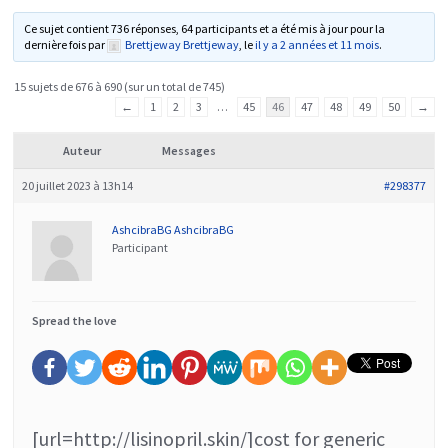
Ce sujet contient 736 réponses, 64 participants et a été mis à jour pour la
dernière fois par
Brettjeway Brettjeway
, le
il y a 2 années et 11 mois
.
15 sujets de 676 à 690 (sur un total de 745)
←
1
2
3
…
45
46
47
48
49
50
→
Auteur
Messages
20 juillet 2023 à 13h14
#298377
AshcibraBG AshcibraBG
Participant
Spread the love
[url=http://lisinopril.skin/]cost for generic