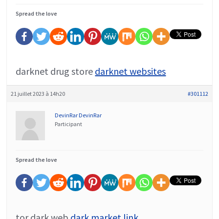
Spread the love
darknet drug store
darknet websites
21 juillet 2023 à 14h20
#301112
DevinRar DevinRar
Participant
Spread the love
tor dark web
dark market link