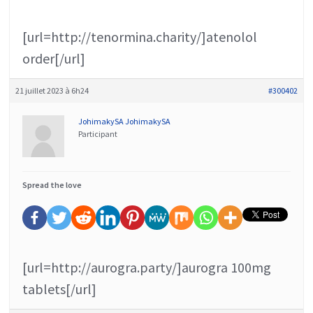
[url=http://tenormina.charity/]atenolol
order[/url]
21 juillet 2023 à 6h24
#300402
JohimakySA JohimakySA
Participant
Spread the love
[url=http://aurogra.party/]aurogra 100mg
tablets[/url]