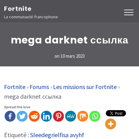
Aller
Fortnite
au
La communauté francophone
contenu
(Pressez
mega darknet ссылка
Entrée)
on
10 mars 2023
Fortnite
›
Forums
›
Les missions sur Fortnite
›
mega darknet ссылка
Spread the love
Étiqueté :
Sleedegrielfisa avyhf