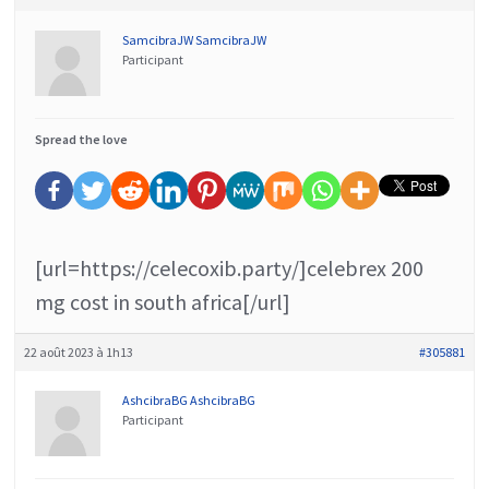
SamcibraJW SamcibraJW
Participant
Spread the love
[url=https://celecoxib.party/]celebrex 200
mg cost in south africa[/url]
22 août 2023 à 1h13
#305881
AshcibraBG AshcibraBG
Participant