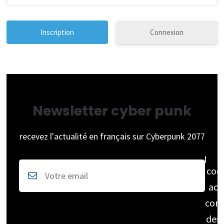
Connexion
Newsletter cyber punk
recevez l'actualité en français sur Cyberpunk 2077
coc
acc
cons
des