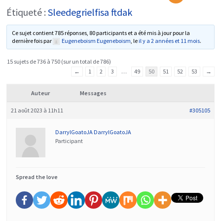
Étiqueté :
Sleedegrielfisa ftdak
Ce sujet contient 785 réponses, 80 participants et a été mis à jour pour la
dernière fois par
Eugeneboism Eugeneboism
, le
il y a 2 années et 11 mois
.
15 sujets de 736 à 750 (sur un total de 786)
←
1
2
3
…
49
50
51
52
53
→
Auteur
Messages
21 août 2023 à 11h11
#305105
DarrylGoatoJA DarrylGoatoJA
Participant
Spread the love